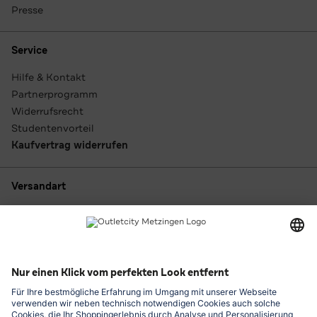
Presse
Service
Hilfe & Kontakt
Partnerprogramm
Widerrufsrecht
Studentenvorteil
Kaufvertrag widerrufen
Versandart
Zahlungsarten