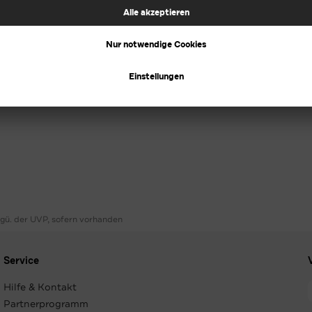
ggü. der UVP, sofern vorhanden
Service
Hilfe & Kontakt
Partnerprogramm