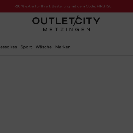
-20 % extra für Ihre 1. Bestellung mit dem Code: FIRST20
essoires
Sport
Wäsche
Marken