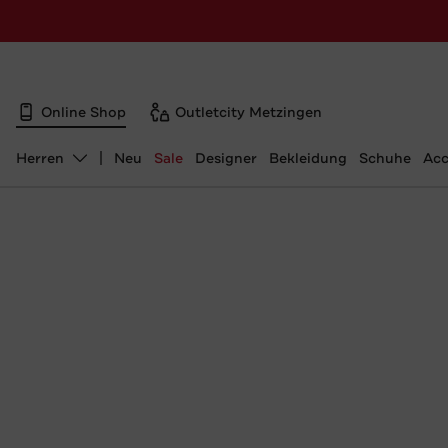
Online Shop
Outletcity Metzingen
Herren
Neu
Sale
Designer
Bekleidung
Schuhe
Acc
Abteilung ändern, ausgewählt: