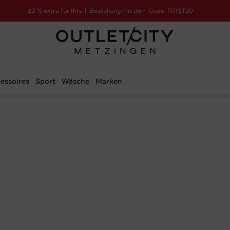
-20 % extra für Ihre 1. Bestellung mit dem Code: FIRST20
essoires
Sport
Wäsche
Marken