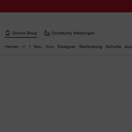
Online Shop
Outletcity Metzingen
Herren
Neu
Sale
Designer
Bekleidung
Schuhe
Acc
Abteilung ändern, ausgewählt: