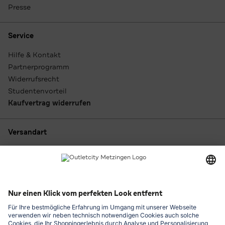
Presse
Service
Hilfe & Kontakt
Partnerprogramm
Widerrufsrecht
Studentenvorteil
Kaufvertrag widerrufen
Versandart
Zahlungsarten