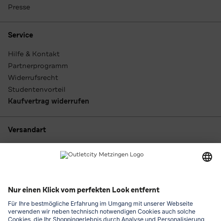
Presse
Service
Hilfe & Kontakt
Partnerprogramm
Widerrufsrecht
Studentenvorteil
Kaufvertrag widerrufen
Versandart
Zahlungsarten