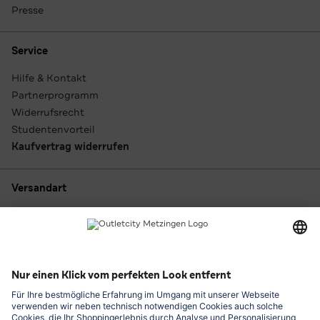
Presse
Service
Hilfe & Kontakt
Partnerprogramm
Widerrufsrecht
Studentenvorteil
Kaufvertrag widerrufen
Versandart
Zahlungsarten