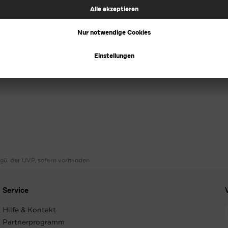
ggü. der UVP, sofern vorhanden
Service
Hilfe & Kontakt
Partnerprogramm