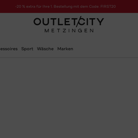
-20 % extra für Ihre 1. Bestellung mit dem Code: FIRST20
essoires
Sport
Wäsche
Marken