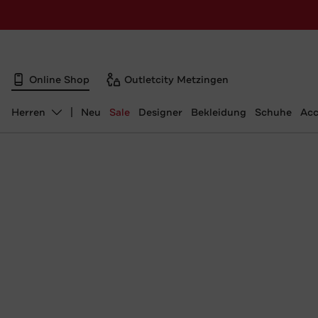
Online Shop
Outletcity Metzingen
Herren
Neu
Sale
Designer
Bekleidung
Schuhe
Acc
Abteilung ändern, ausgewählt: