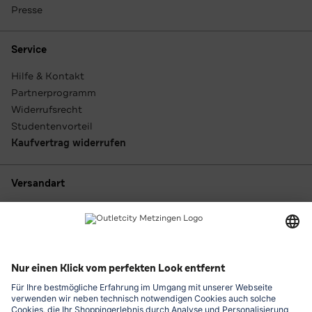
Presse
Service
Hilfe & Kontakt
Partnerprogramm
Widerrufsrecht
Studentenvorteil
Kaufvertrag widerrufen
Versandart
Zahlungsarten