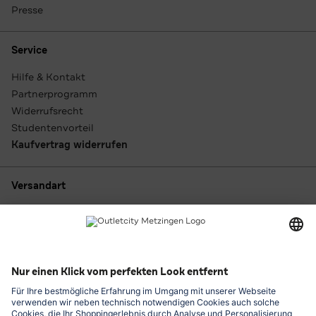
Presse
Service
Hilfe & Kontakt
Partnerprogramm
Widerrufsrecht
Studentenvorteil
Kaufvertrag widerrufen
Versandart
Zahlungsarten