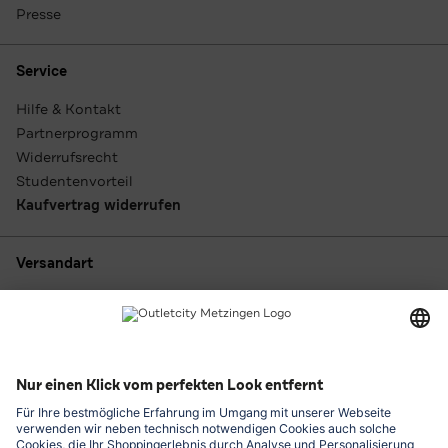
Presse
Service
Hilfe & Kontakt
Partnerprogramm
Widerrufsrecht
Studentenvorteil
Kaufvertrag widerrufen
Versandart
Zahlungsarten