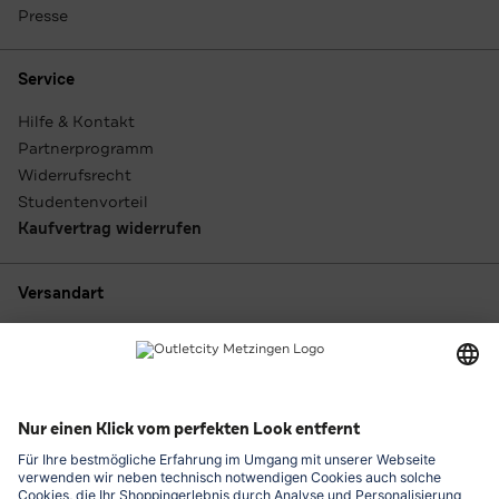
Presse
Service
Hilfe & Kontakt
Partnerprogramm
Widerrufsrecht
Studentenvorteil
Kaufvertrag widerrufen
Versandart
Zahlungsarten