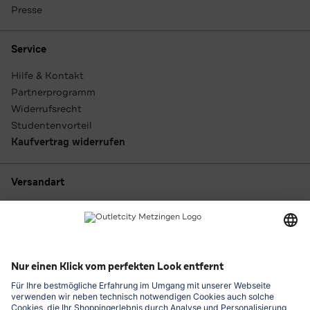
Presse
Service
Hilfe & Kontakt
Partnerprogramm
Widerrufsrecht
Studentenvorteil
Kaufvertrag widerrufen
Versandart
Zahlungsarten