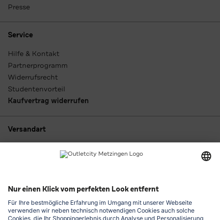
Presse
Service
Hilfe & Kontakt
Partnerprogramm
Widerrufsrecht
Studentenvorteil
Kaufvertrag widerrufen
Versandart
Zahlungsarten