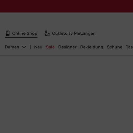
Online Shop
Outletcity Metzingen
Damen
Neu
Sale
Designer
Bekleidung
Schuhe
Ta
Abteilung ändern, ausgewählt: