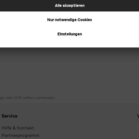
ggü. der UVP, sofern vorhanden
Service
Hilfe & Kontakt
Partnerprogramm