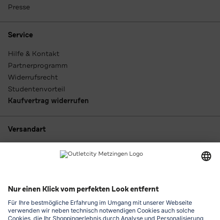
Presse
Service
Hilfe & Kontakt
Partnerprogramm
Widerrufsrecht
Studentenvorteil
Kaufvertrag widerrufen
Versandart
Zahlungsarten