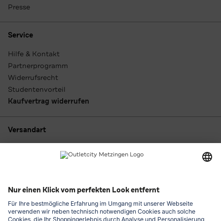
Presse
Service
Hilfe & Kontakt
Partnerprogramm
Widerrufsrecht
Studentenvorteil
Kaufvertrag widerrufen
Versandart
Zahlungsarten