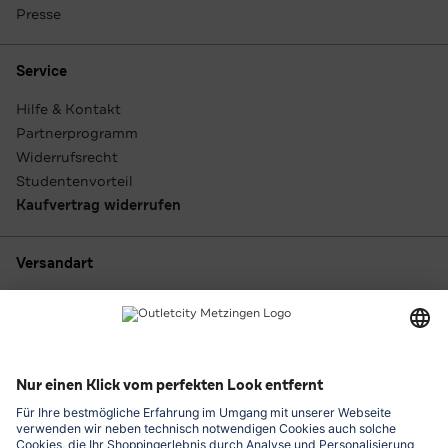
Presse
Service
Hilfe & Kontakt
Partnerprogramm
Widerrufsrecht
Studentenvorteil
Kaufvertrag widerrufen
Versandart
Zahlungsarten