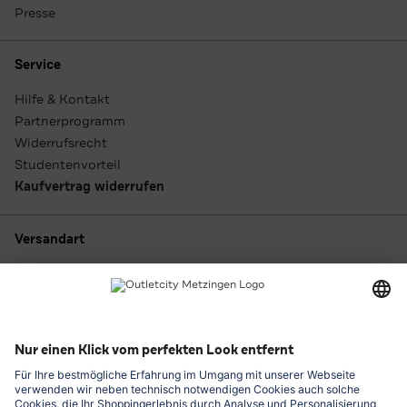
Presse
Service
Hilfe & Kontakt
Partnerprogramm
Widerrufsrecht
Studentenvorteil
Kaufvertrag widerrufen
Versandart
Zahlungsarten