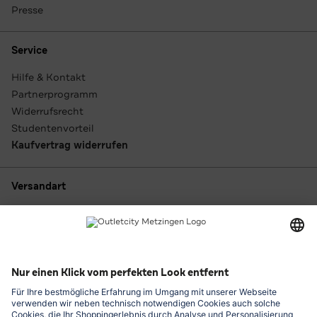
Presse
Service
Hilfe & Kontakt
Partnerprogramm
Widerrufsrecht
Studentenvorteil
Kaufvertrag widerrufen
Versandart
Zahlungsarten