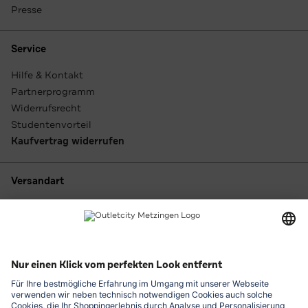
Presse
Service
Hilfe & Kontakt
Partnerprogramm
Widerrufsrecht
Studentenvorteil
Kaufvertrag widerrufen
Versandart
Zahlungsarten