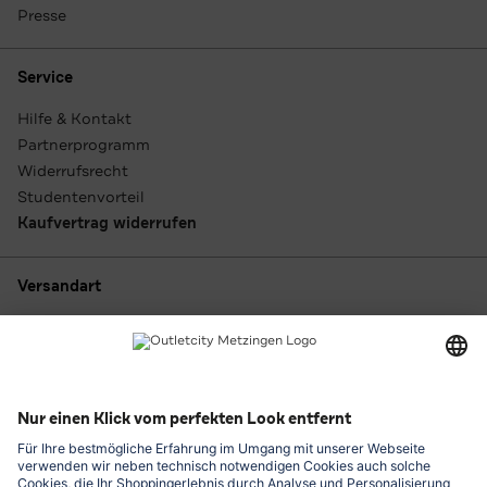
Presse
Service
Hilfe & Kontakt
Partnerprogramm
Widerrufsrecht
Studentenvorteil
Kaufvertrag widerrufen
Versandart
Zahlungsarten