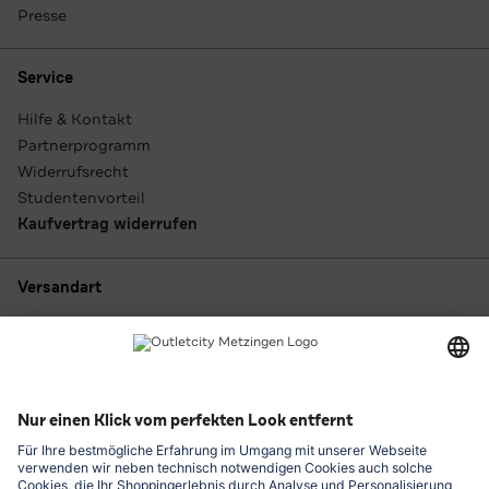
Presse
Service
Hilfe & Kontakt
Partnerprogramm
Widerrufsrecht
Studentenvorteil
Kaufvertrag widerrufen
Versandart
Zahlungsarten