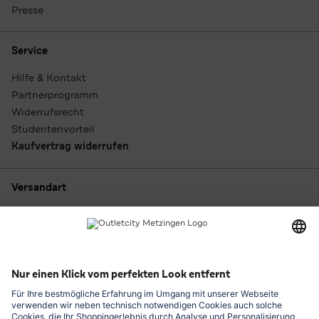
Presse
Service
Hilfe & Kontakt
Partnerprogramm
Widerrufsrecht
Studentenvorteil
Kaufvertrag widerrufen
Versandart
Zahlungsarten