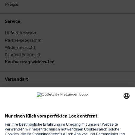
Presse
Service
Hilfe & Kontakt
Partnerprogramm
Widerrufsrecht
Studentenvorteil
Kaufvertrag widerrufen
Versandart
Zahlungsarten