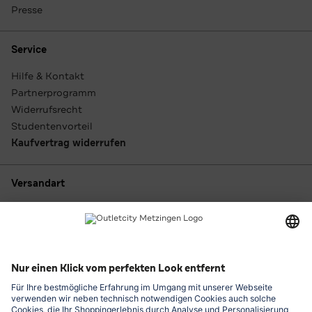
Presse
Service
Hilfe & Kontakt
Partnerprogramm
Widerrufsrecht
Studentenvorteil
Kaufvertrag widerrufen
Versandart
Zahlungsarten