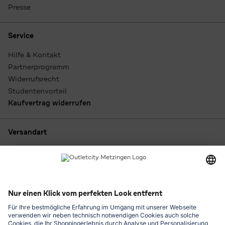
Presse
Service
Hilfe & Kontakt
Partnerprogramm
Widerrufsrecht
Studentenvorteil
Kaufvertrag widerrufen
Versandart
Zahlungsarten