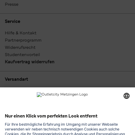
Presse
Service
Hilfe & Kontakt
Partnerprogramm
Widerrufsrecht
Studentenvorteil
Kaufvertrag widerrufen
Versandart
Zahlungsarten