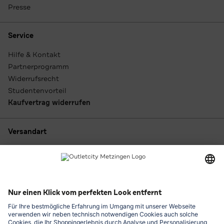
Presse
Service
Hilfe & Kontakt
Partnerprogramm
Widerrufsrecht
Studentenvorteil
Kaufvertrag widerrufen
Versandart
Zahlungsarten