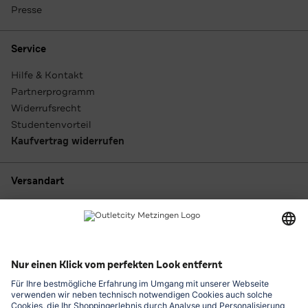
Presse
Service
Hilfe & Kontakt
Partnerprogramm
Widerrufsrecht
Studentenvorteil
Kaufvertrag widerrufen
Versandart
Zahlungsarten