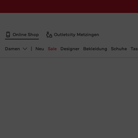
Online Shop
Outletcity Metzingen
Damen
Neu
Sale
Designer
Bekleidung
Schuhe
Ta
Abteilung ändern, ausgewählt: