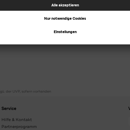
ggü. der UVP, sofern vorhanden
Service
Hilfe & Kontakt
Partnerprogramm