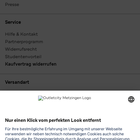
Presse
Service
Hilfe & Kontakt
Partnerprogramm
Widerrufsrecht
Studentenvorteil
Kaufvertrag widerrufen
Versandart
Zahlungsarten