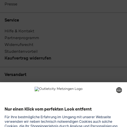
Presse
Service
Hilfe & Kontakt
Partnerprogramm
Widerrufsrecht
Studentenvorteil
Kaufvertrag widerrufen
Versandart
Zahlungsarten