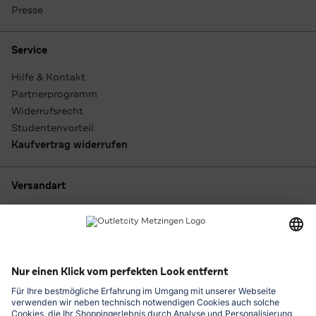
Presse
Service
Hilfe & Kontakt
Partnerprogramm
Widerrufsrecht
Studentenvorteil
Kaufvertrag widerrufen
Versandart
Zahlungsarten