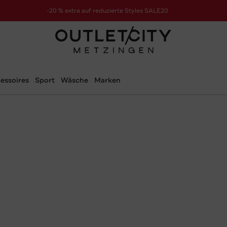
-20 % extra auf reduzierte Styles SALE20
zur Aktion
essoires
Sport
Wäsche
Marken