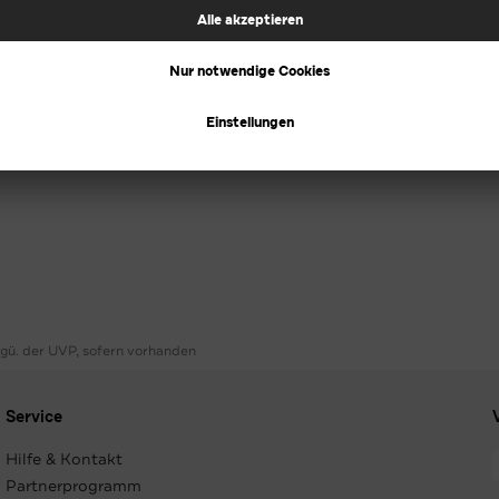
ggü. der UVP, sofern vorhanden
Service
Hilfe & Kontakt
Partnerprogramm