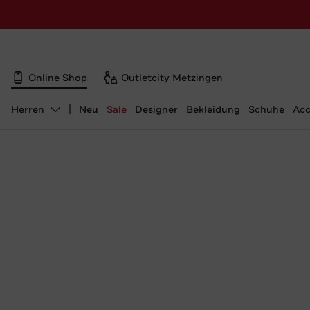
Online Shop
Outletcity Metzingen
Herren
Neu
Sale
Designer
Bekleidung
Schuhe
Acc
Abteilung ändern, ausgewählt: