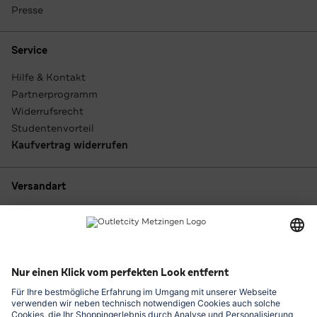
Presse
Service
Hilfe & Kontakt
Partnerprogramm
Widerrufsrecht
Studentenvorteil
Kaufvertrag widerrufen
Versandart
Zahlungsarten