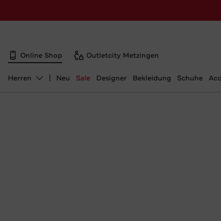
Online Shop
Outletcity Metzingen
Herren
Neu
Sale
Designer
Bekleidung
Schuhe
Acc
Abteilung ändern, ausgewählt: