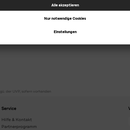
ggü. der UVP, sofern vorhanden
Service
Hilfe & Kontakt
Partnerprogramm