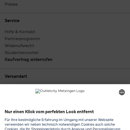
Presse
Service
Hilfe & Kontakt
Partnerprogramm
Widerrufsrecht
Studentenvorteil
Kaufvertrag widerrufen
Versandart
Zahlungsarten