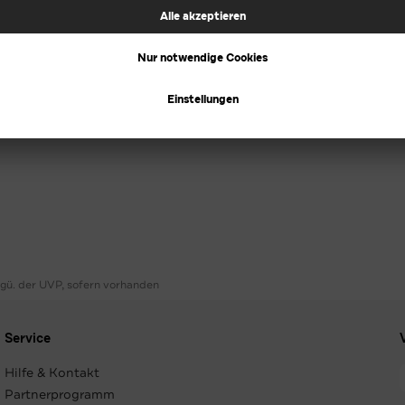
ggü. der UVP, sofern vorhanden
Service
Hilfe & Kontakt
Partnerprogramm