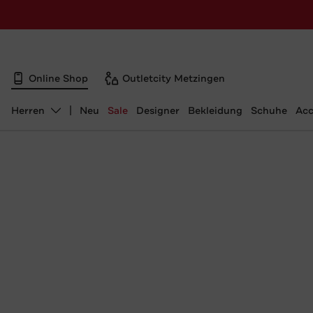
Online Shop
Outletcity Metzingen
Herren
Neu
Sale
Designer
Bekleidung
Schuhe
Acc
Abteilung ändern, ausgewählt: