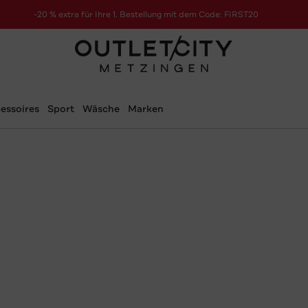
-20 % extra für Ihre 1. Bestellung mit dem Code: FIRST20
essoires
Sport
Wäsche
Marken