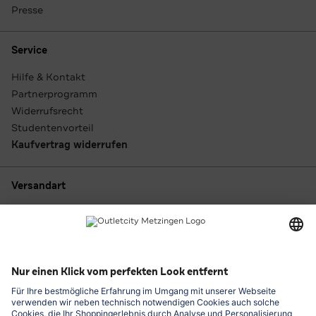
Presse
Service
Hilfe & Kontakt
Partnerprogramm
Widerrufsrecht
Studentenvorteil
Kaufvertrag widerrufen
Versandart
Zahlungsarten