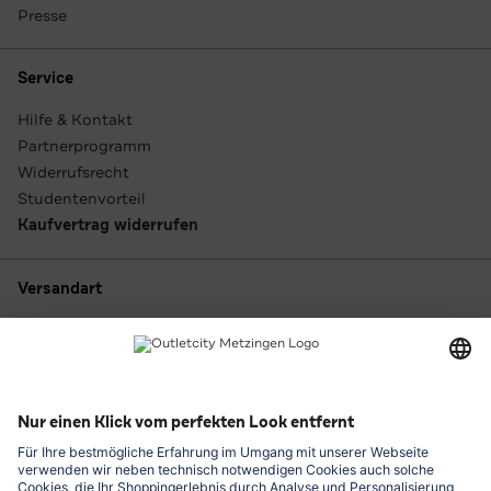
Presse
Service
Hilfe & Kontakt
Partnerprogramm
Widerrufsrecht
Studentenvorteil
Kaufvertrag widerrufen
Versandart
Zahlungsarten