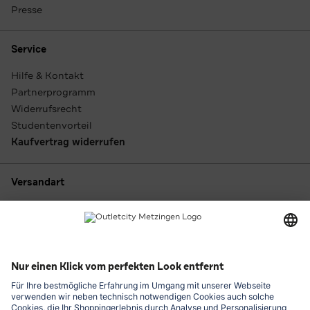
Presse
Service
Hilfe & Kontakt
Partnerprogramm
Widerrufsrecht
Studentenvorteil
Kaufvertrag widerrufen
Versandart
Zahlungsarten