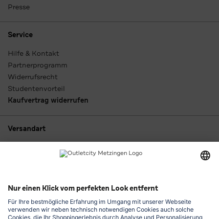
Presse
Service
Hilfe & Kontakt
Partnerprogramm
Widerrufsrecht
Studentenvorteil
Kaufvertrag widerrufen
Versandart
Zahlungsarten