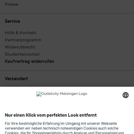
Presse
Service
Hilfe & Kontakt
Partnerprogramm
Widerrufsrecht
Studentenvorteil
Kaufvertrag widerrufen
Versandart
Zahlungsarten