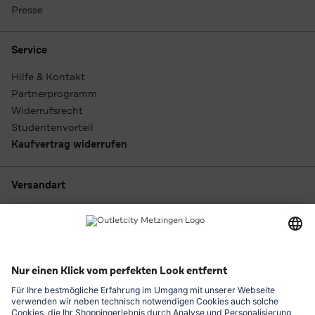
Presse
Service
Hilfe & Kontakt
Partnerprogramm
Widerrufsrecht
Studentenvorteil
Kaufvertrag widerrufen
Versandart
Zahlungsarten