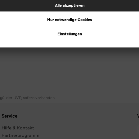
ggü. der UVP, sofern vorhanden
Service
Hilfe & Kontakt
Partnerprogramm