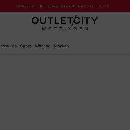
-20 % extra für Ihre 1. Bestellung mit dem Code: FIRST20
essoires
Sport
Wäsche
Marken