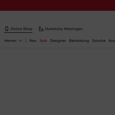
Online Shop
Outletcity Metzingen
Herren
Neu
Sale
Designer
Bekleidung
Schuhe
Acc
Abteilung ändern, ausgewählt: