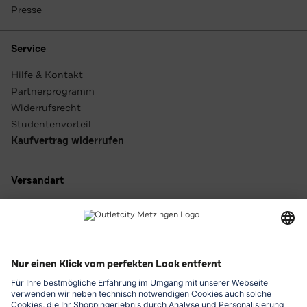
Presse
Service
Hilfe & Kontakt
Partnerprogramm
Widerrufsrecht
Studentenvorteil
Kaufvertrag widerrufen
Versandart
Zahlungsarten