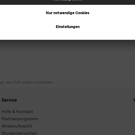
ggü. der UVP, sofern vorhanden
Service
Hilfe & Kontakt
Partnerprogramm
Widerrufsrecht
Studentenvorteil