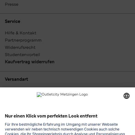
Presse
Service
Hilfe & Kontakt
Partnerprogramm
Widerrufsrecht
Studentenvorteil
Kaufvertrag widerrufen
Versandart
Zahlungsarten