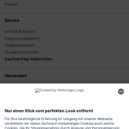
Presse
Service
Hilfe & Kontakt
Partnerprogramm
Widerrufsrecht
Studentenvorteil
Kaufvertrag widerrufen
Versandart
Zahlungsarten