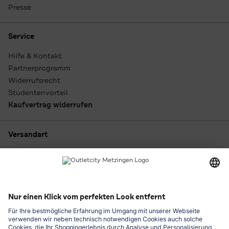
Presse
Service
Hilfe & Kontakt
Partnerprogramm
Widerrufsrecht
Studentenvorteil
Kaufvertrag widerrufen
Versandart
Zahlungsarten